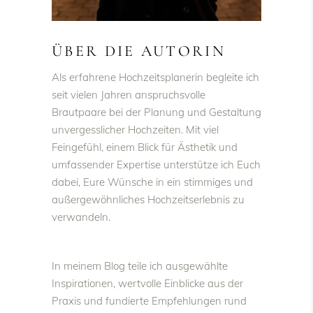
ÜBER DIE AUTORIN
Als erfahrene Hochzeitsplanerin begleite ich
seit vielen Jahren anspruchsvolle
Brautpaare bei der Planung und Gestaltung
unvergesslicher Hochzeiten. Mit viel
Feingefühl, einem Blick für Ästhetik und
umfassender Expertise unterstütze ich Euch
dabei, Eure Wünsche in ein stimmiges und
außergewöhnliches Hochzeitserlebnis zu
verwandeln.
In meinem Blog teile ich ausgewählte
Inspirationen, wertvolle Einblicke aus der
Praxis und fundierte Empfehlungen rund