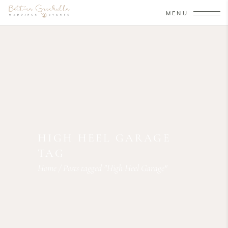
MENU
HIGH HEEL GARAGE
TAG
Home
/
Posts tagged "High Heel Garage"